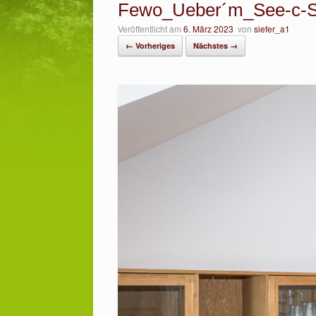
Fewo_Ueber´m_See-c-S
Veröffentlicht am
6. März 2023
von
siefer_a1
← Vorheriges
Nächstes →