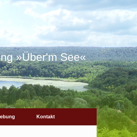
ung »Über'm See«
ebung
Kontakt