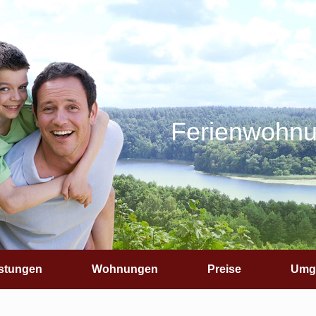
Ferienwohn
stungen
Wohnungen
Preise
Umg