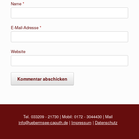
Name
*
E-Mail-Adresse
*
Website
Tel. 033209 - 21730 | Mobil: 0172 - 3044430 | Mail
info@uebermsee-caputh.de
|
Impressum
|
Datenschutz